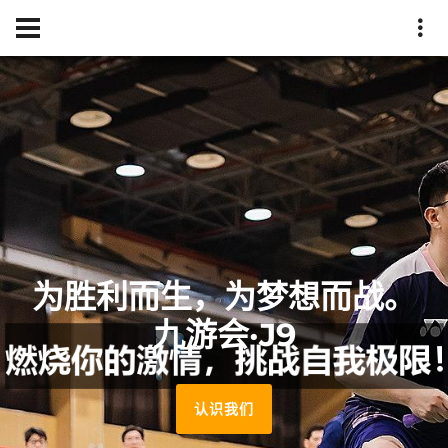
为胜利而生，为梦想而战。
九游会·J9
认识我们