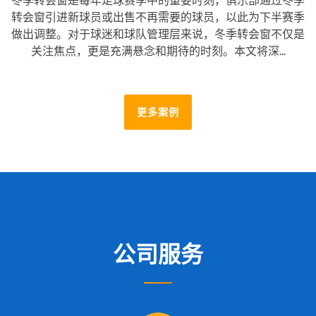
转会窗引进新球员或出售不再需要的球员，以此为下半赛季
做出调整。对于球迷和球队管理层来说，冬季转会窗不仅是
关注焦点，更是充满悬念和期待的时刻。本文将深...
更多案例
公司服务