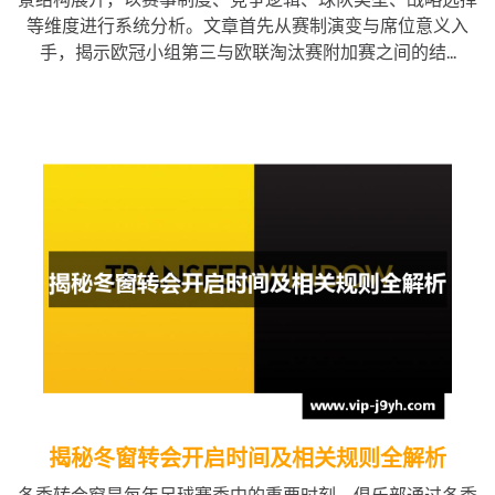
等维度进行系统分析。文章首先从赛制演变与席位意义入
手，揭示欧冠小组第三与欧联淘汰赛附加赛之间的结...
揭秘冬窗转会开启时间及相关规则全解析
冬季转会窗是每年足球赛季中的重要时刻，俱乐部通过冬季