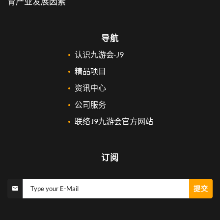
育产业发展因素
导航
认识九游会·J9
精品项目
资讯中心
公司服务
联络J9九游会官方网站
订阅
提交
Type your E-Mail