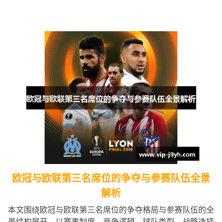
欧冠与欧联第三名席位的争夺与参赛队伍全景
解析
本文围绕欧冠与欧联第三名席位的争夺格局与参赛队伍的全
景结构展开，以赛事制度、竞争逻辑、球队类型、战略选择