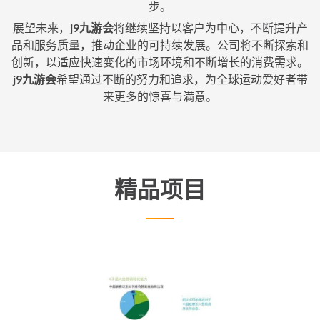
步。
展望未来，
j9九游会
将继续坚持以客户为中心，不断提升产
品和服务质量，推动企业的可持续发展。公司将不断探索和
创新，以适应快速变化的市场环境和不断增长的消费需求。
j9九游会
希望通过不断的努力和追求，为全球运动爱好者带
来更多的惊喜与满意。
精品项目