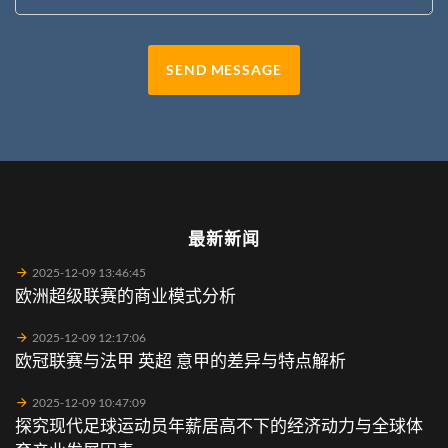
SEND MESSAGE
最新新闻
2025-12-09 13:46:45
欧洲超级联赛的商业模式分析
2025-12-09 12:17:06
欧冠联赛与法甲 英超 意甲的差异与特点解析
2025-12-09 10:47:09
探究现代足球运动员年薪居高不下的经济动力与全球体