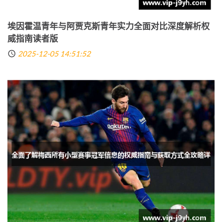
埃因霍温青年与阿贾克斯青年实力全面对比深度解析权
威指南读者版
2025-12-05 14:51:52