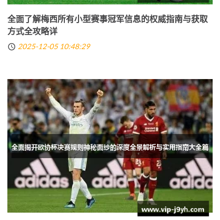
全面了解梅西所有小型赛事冠军信息的权威指南与获取
方式全攻略详
2025-12-05 10:48:29