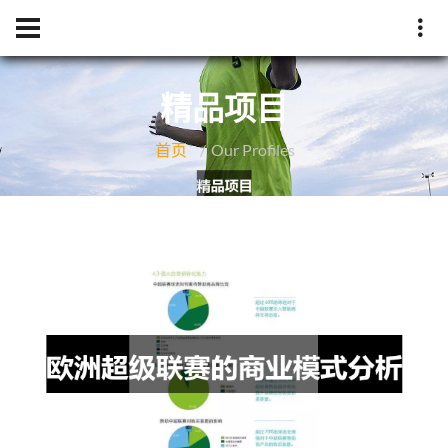
精品项目
首页
Our Profiles