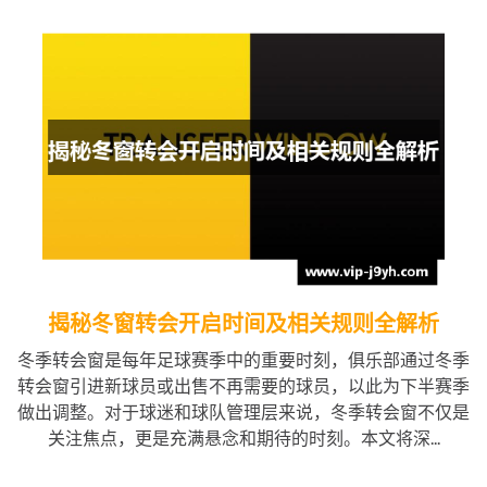
揭秘冬窗转会开启时间及相关规则全解析
冬季转会窗是每年足球赛季中的重要时刻，俱乐部通过冬季
转会窗引进新球员或出售不再需要的球员，以此为下半赛季
做出调整。对于球迷和球队管理层来说，冬季转会窗不仅是
关注焦点，更是充满悬念和期待的时刻。本文将深...