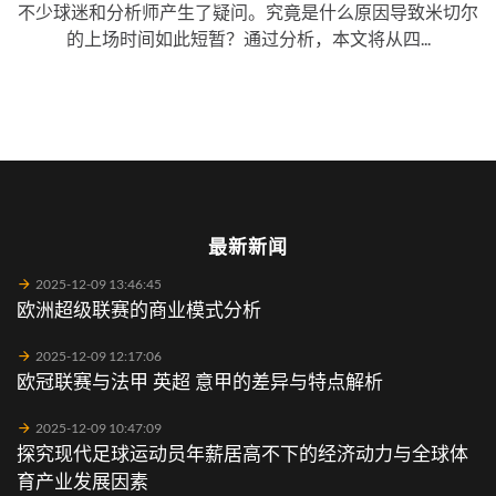
不少球迷和分析师产生了疑问。究竟是什么原因导致米切尔
的上场时间如此短暂？通过分析，本文将从四...
最新新闻
2025-12-09 13:46:45
欧洲超级联赛的商业模式分析
2025-12-09 12:17:06
欧冠联赛与法甲 英超 意甲的差异与特点解析
2025-12-09 10:47:09
探究现代足球运动员年薪居高不下的经济动力与全球体
育产业发展因素