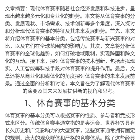
文章摘要：现代体育赛事随着社会经济发展和科技进步，呈
现出越来越多元化和专业化的趋势。本文将从体育赛事的分
类、发展现状、市场需求、技术创新等多个角度，深入探讨
和分析现代体育赛事的特征及其未来发展趋势。首先，本文
将介绍体育赛事的基本分类，包括传统赛事与新兴赛事的对
比，以及它们在全球范围内的影响力。其次，文章将分析体
育赛事的全球化趋势，如何打破地域限制，实现跨国和跨文
化的互动。接下来，探讨体育赛事的技术创新，包括虚拟现
实、人工智能等科技手段对体育赛事的提升作用。最后，文
章还将从商业化和媒体化的角度探讨体育赛事的未来发展前
景。通过全面的分析和讨论，本文旨在为了解现代体育赛事
的演变及其未来发展提供新的视角和思考。
1、体育赛事的基本分类
体育赛事的基本分类可以根据赛事的性质、参与者和竞技形
式来区分。传统体育赛事通常指的是奥运会、世界杯等具有
长久历史和广泛影响力的大型赛事，这些赛事通常拥有固定
的规则、庞大的观众群体和严格的竞赛体系。除了这些经典