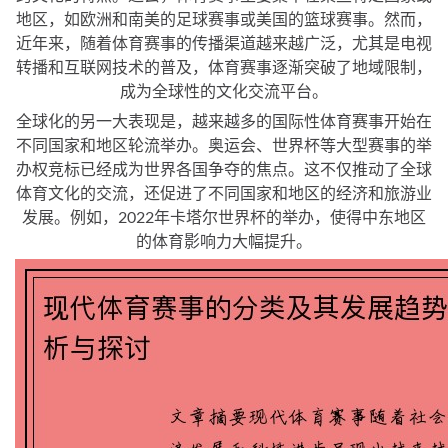
地区，如欧洲和南美的足球赛事或美国的篮球赛事。然而，
近年来，随着体育赛事的传播渠道越来越广泛，尤其是电视
转播和互联网技术的普及，体育赛事逐渐突破了地域限制，
成为全球性的文化交流平台。
全球化的另一大表现是，越来越多的国际性体育赛事开始在
不同国家和地区轮流举办。奥运会、世界杯等大型赛事的举
办权竞标已经成为世界各国争夺的焦点。这不仅推动了全球
体育文化的交流，还促进了不同国家和地区的经济和旅游业
发展。例如，2022年卡塔尔世界杯的举办，使得中东地区
的体育影响力大幅提升。