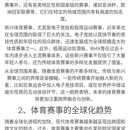
赛事外，还有各类地区性和国家级的赛事，诸如亚洲杯、欧
洲冠军联赛等，它们在特定的地域范围内享有高度的知名
度。
新兴体育赛事，尤其是电子竞技和极限运动赛事，近年来也
在全球范围内取得了巨大的关注。电子竞技以其快节奏的竞
技性质和年轻化的观众群体，迅速发展成为全球规模庞大的
体育赛事之一。此外，极限运动如滑板、BMX等在过去十
年内逐步进入主流赛事体系，这些新兴赛事不仅吸引了大量
年轻人参与，还为传统体育赛事的多样化发展提供了借鉴。
从全球范围来看，随着体育赛事的不断多样化，传统与新兴
赛事之间的界限逐渐模糊。一些传统赛事开始融入新的元
素，比如在奥运会中加入电子竞技项目，或在世界杯中增设
娱乐性质的互动体验环节，这一趋势表明，未来的体育赛事
将更加注重跨界融合与创新。
2、体育赛事的全球化趋势
随着全球化进程的加快，现代体育赛事越来越呈现出跨国和
跨文化的特点。过去，体育赛事主要集中在某些特定国家或