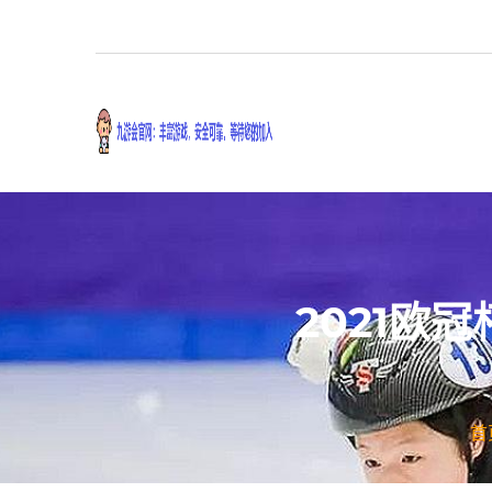
2021欧
首