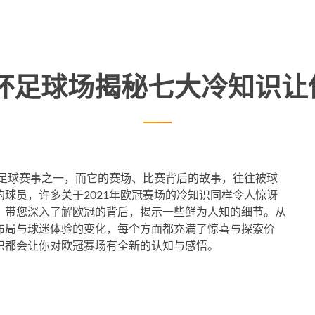
冠杯足球场揭秘七大冷知识
的足球赛事之一，而它的赛场、比赛背后的故事，往往被球
球员，许多关于2021年欧冠赛场的冷知识同样令人惊讶
，带您深入了解欧冠的背后，揭示一些鲜为人知的细节。从
布局与球迷体验的变化，每个方面都充满了惊喜与探索价
识都会让你对欧冠赛场有全新的认知与感悟。