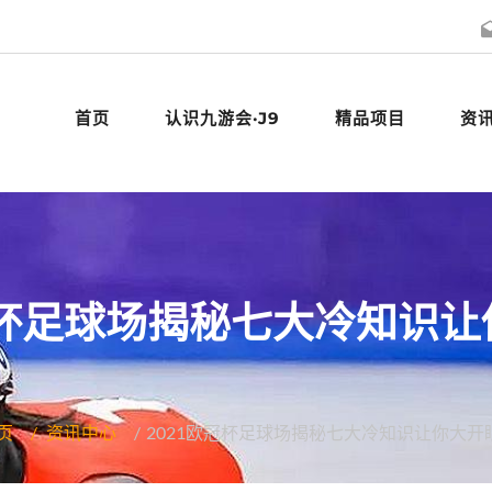
首页
认识九游会·J9
精品项目
资
冠杯足球场揭秘七大冷知识
页
资讯中心
2021欧冠杯足球场揭秘七大冷知识让你大开