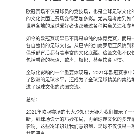
欧冠赛场不仅是球员的竞技场，也是全球足球文化的
的文化氛围让赛场变得更加多彩。尤其是考虑到如
世界各地的足球爱好者也都通过各种渠道关注和参
如今的欧冠赛场早已不再是单纯的体育竞赛，而是
各自独特的足球文化。从巴萨的加泰罗尼亚风情到利
俱乐部背后都有着丰富的文化底蕴。这些文化不仅
包括看台的标语、歌声、旗帜，甚至饮食习惯。
全球化影响的一个重要体现是，2021年欧冠赛事
了欧洲的足球水平，还成为了全球足球精英的集结
进了足球文化的跨国交流。
总结：
2021年欧冠赛场的七大冷知识无疑为我们揭示了
新，到球场设计的巧妙布局，再到球迷文化的多元
影响。这些冷知识让我们意识到，足球不仅仅是一
共同语言。