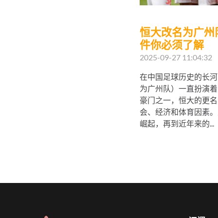
恒大改名为广州
件你必须了解
2025-09-27 11:04:32
在中国足球历史的长河
为广州队）一直扮演着
豪门之一，恒大的更名
会、经济和体育因素。
崛起，再到近年来的...