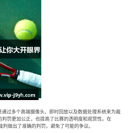
是通过多个高端摄像头、即时回放以及数据处理系统来为裁
的判罚更加公正，也提高了比赛的透明度和观赏性。在
助裁判做出了准确的判罚，避免了可能的争议。