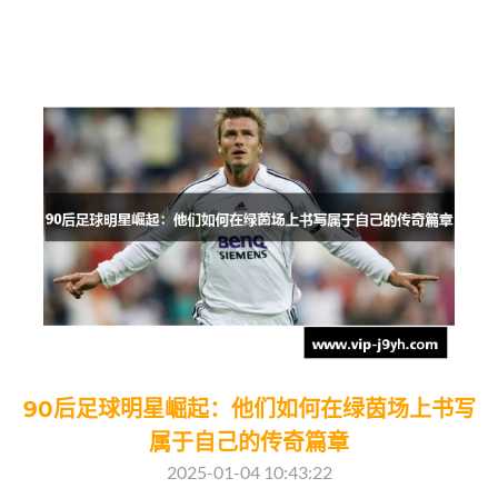
90后足球明星崛起：他们如何在绿茵场上书写
属于自己的传奇篇章
2025-01-04 10:43:22