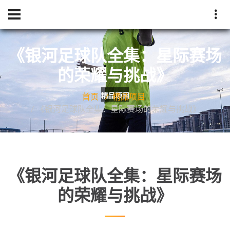
《银河足球队全集：星际赛场
的荣耀与挑战》
首页
精品项目
《银河足球队全集：星际赛场的荣耀与挑战》
《银河足球队全集：星际赛场
的荣耀与挑战》