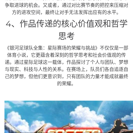
争取进球的机会。又或者，通过对比赛节奏的把控来压缩对
方的进攻空间，最终让对手无法发挥出应有的水平。
4、作品传递的核心价值观和哲学
思考
《银河足球队全集：星际赛场的荣耀与挑战》不仅仅是一部
体育小说，它更蕴含着深刻的哲学思考和社会价值观的传
递。通过星际足球这一载体，作品探讨了个人与团队、梦想
与现实、科技与人性的关系。在赛场上，队员们各自追逐自
己的梦想，但他们更意识到，只有团队的力量才能成就最终
的荣耀。