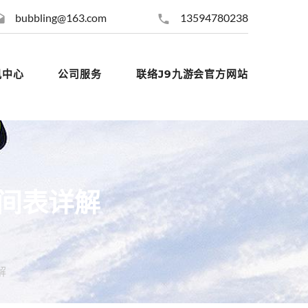
bubbling@163.com
13594780238
讯中心
公司服务
联络J9九游会官方网站
时间表详解
解