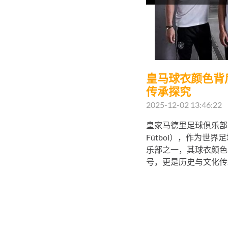
皇马球衣颜色背
传承探究
2025-12-02 13:46:22
皇家马德里足球俱乐部（Real
Fútbol），作为世
乐部之一，其球衣颜色
号，更是历史与文化传承