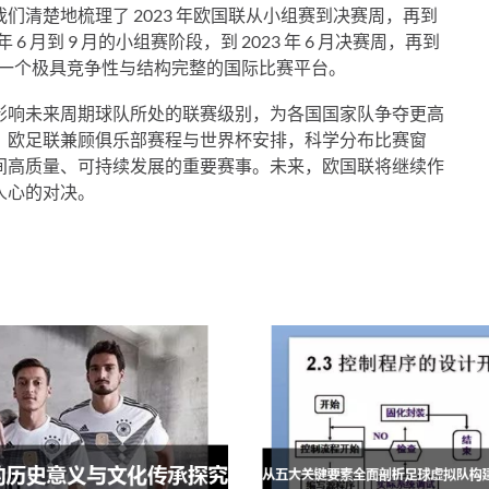
清楚地梳理了 2023 年欧国联从小组赛到决赛周，再到
 6 月到 9 月的小组赛阶段，到 2023 年 6 月决赛周，再到
供了一个极具竞争性与结构完整的国际比赛平台。
影响未来周期球队所处的联赛级别，为各国国家队争夺更高
，欧足联兼顾俱乐部赛程与世界杯安排，科学分布比赛窗
间高质量、可持续发展的重要赛事。未来，欧国联将继续作
人心的对决。