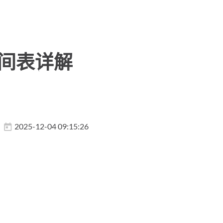
时间表详解
2025-12-04 09:15:26