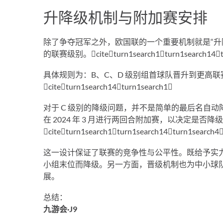
升降级机制与附加赛安排
除了争夺冠军之外，欧国联的一个重要机制就是“升
的联赛级别。citeturn1search1turn1search14t
具体规则为：B、C、D 级别组首球队晋升到更高联
citeturn1search14turn1search1
对于 C 级别的降级问题，并不是简单的最后名自动
在 2024 年 3 月进行两回合附加赛，以决定是否降级
citeturn1search1turn1search14turn1search4
这一设计保证了联赛的竞争性与公平性。既给予实
小组末位而降级。另一方面，晋级机制也为中小球
展。
总结：
九游会·J9