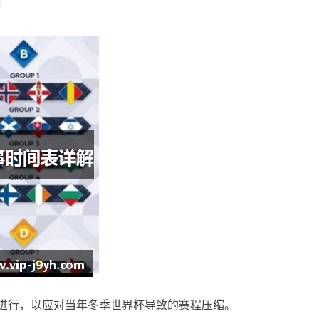

–27 日间进行，以应对当年冬季世界杯导致的赛程压缩。