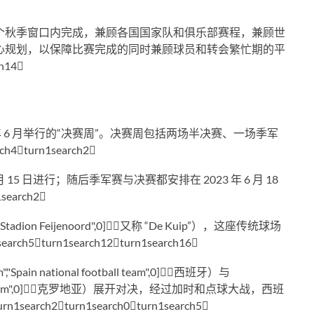
个秋季窗口内完成，兼顾各国国家队和俱乐部赛程，兼顾世
心规划，以保障比赛完成的同时兼顾球员和转会繁忙期的平
ch14
 年 6 月举行的“决赛周”。决赛周包括两场半决赛、一场季军
4turn1search2
 月 15 日进行；随后季军赛与决赛都安排在 2023 年 6 月 18
search2
adion Feijenoord",0]（又称 “De Kuip”），这座传统球场
turn1search12turn1search16
"Spain national football team",0]（西班牙）与
al football team",0]（克罗地亚）展开对决，经过加时和点球大战，西班
rch2turn1search0turn1search5