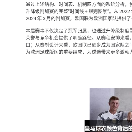
通过上述结构、时间表、机制四方面的系统分析，我们
升降级附加赛的完整“时间线 + 规则图景”。从 2022 年
2024 年 3 月的附加赛，欧国联为欧洲国家队提
本届赛事不仅决定了冠军归属，也通过升降级制度
荣誉与竞争机会提供了明确路径。从赛程安排来看
口；从赛制设计来看，欧国联已逐步成为国家队之
为欧洲足球版图的重要组成，为球迷带来更多激动