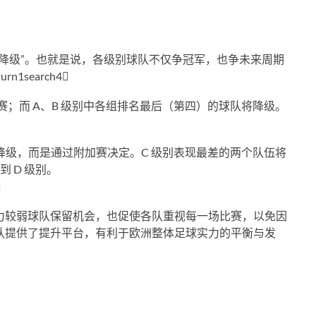
降级”。也就是说，各级别球队不仅争冠军，也争未来周期
urn1search4
赛；而 A、B 级别中各组排名最后（第四）的球队将降级。
降级，而是通过附加赛决定。C 级别表现最差的两个队伍将
到 D 级别。

力较弱球队保留机会，也促使各队重视每一场比赛，以免因
队提供了提升平台，有利于欧洲整体足球实力的平衡与发